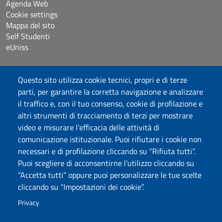
Agenda Web
Cookie settings
Mappa del sito
Self Studenti
eUniss
Dichiarazione di accessibilità
Questo sito utilizza cookie tecnici, propri e di terze
Posta elettronica @uniss.it
parti, per garantire la corretta navigazione e analizzare
Protocollo
il traffico e, con il tuo consenso, cookie di profilazione e
altri strumenti di tracciamento di terzi per mostrare
Seguici su
video e misurare l'efficacia delle attività di
comunicazione istituzionale. Puoi rifiutare i cookie non
necessari e di profilazione cliccando su “Rifiuta tutti”.
Università degli Studi di Sassari
Puoi scegliere di acconsentirne l’utilizzo cliccando su
Struttura di Raccordo
“Accetta tutti” oppure puoi personalizzare le tue scelte
Facoltà di Medicina e Chirurgia
cliccando su “Impostazioni dei cookie”.
Viale San Pietro 43/B, 07100 Sassari
Fax 079 228213
Privacy
PEC: fac.medicina.chirurgia@pec.uniss.it