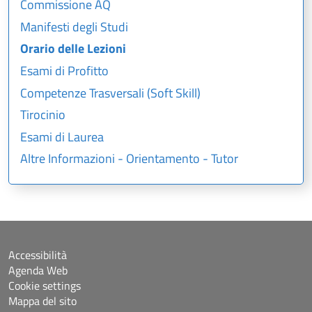
Commissione AQ
Manifesti degli Studi
Orario delle Lezioni
Esami di Profitto
Competenze Trasversali (Soft Skill)
Tirocinio
Esami di Laurea
Altre Informazioni - Orientamento - Tutor
Accessibilità
Agenda Web
Cookie settings
Mappa del sito