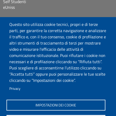
Self Studenti
eUniss
Dichiarazione di accessibilità
Questo sito utilizza cookie tecnici, propri e di terze
Posta elettronica @uniss.it
parti, per garantire la corretta navigazione e analizzare
Protocollo
il traffico e, con il tuo consenso, cookie di profilazione e
altri strumenti di tracciamento di terzi per mostrare
Seguici su
video e misurare l'efficacia delle attività di
comunicazione istituzionale. Puoi rifiutare i cookie non
necessari e di profilazione cliccando su “Rifiuta tutti”.
Università degli Studi di Sassari
Puoi scegliere di acconsentirne l’utilizzo cliccando su
Struttura di Raccordo
“Accetta tutti” oppure puoi personalizzare le tue scelte
Facoltà di Medicina e Chirurgia
cliccando su “Impostazioni dei cookie”.
Viale San Pietro 43/B, 07100 Sassari
Fax 079 228213
Privacy
PEC: fac.medicina.chirurgia@pec.uniss.it
www.uniss.it
IMPOSTAZIONI DEI COOKIE