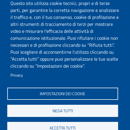
Questo sito utilizza cookie tecnici, propri e di terze
Posta elettronica @uniss.it
parti, per garantire la corretta navigazione e analizzare
Protocollo
il traffico e, con il tuo consenso, cookie di profilazione e
altri strumenti di tracciamento di terzi per mostrare
Seguici su
video e misurare l'efficacia delle attività di
comunicazione istituzionale. Puoi rifiutare i cookie non
necessari e di profilazione cliccando su “Rifiuta tutti”.
Università degli Studi di Sassari
Puoi scegliere di acconsentirne l’utilizzo cliccando su
Struttura di Raccordo
“Accetta tutti” oppure puoi personalizzare le tue scelte
Facoltà di Medicina e Chirurgia
cliccando su “Impostazioni dei cookie”.
Viale San Pietro 43/B, 07100 Sassari
Fax 079 228213
Privacy
PEC: fac.medicina.chirurgia@pec.uniss.it
www.uniss.it
IMPOSTAZIONI DEI COOKIE
NEGA TUTTI
ACCETTA TUTTI