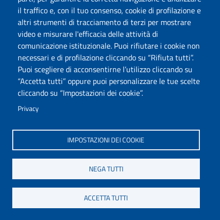
il traffico e, con il tuo consenso, cookie di profilazione e
COSSU DAVIDE
altri strumenti di tracciamento di terzi per mostrare
Professori associati
video e misurare l'efficacia delle attività di
dcossu@uniss.it
comunicazione istituzionale. Puoi rifiutare i cookie non
SCIENZE BIOMEDICHE
necessari e di profilazione cliccando su “Rifiuta tutti”.
SASSARI - VIALE SAN PIETRO
Puoi scegliere di acconsentirne l’utilizzo cliccando su
“Accetta tutti” oppure puoi personalizzare le tue scelte
cliccando su “Impostazioni dei cookie”.
Privacy
COSSU MARIA LAURA
Professori associati
IMPOSTAZIONI DEI COOKIE
079228223
mlcossu@uniss.it
NEGA TUTTI
MEDICINA, CHIRURGIA E FARMACIA
SASSARI - Viale San Pietro
ACCETTA TUTTI